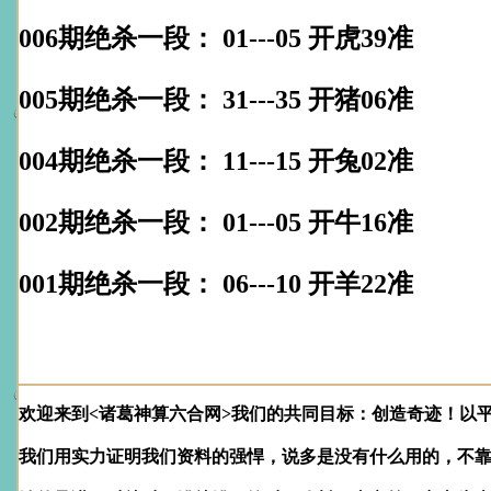
006期绝杀一段： 01---05 开虎39准
005期绝杀一段： 31---35 开猪06准
004期绝杀一段： 11---15 开兔02准
002期绝杀一段： 01---05 开牛16准
001期绝杀一段： 06---10 开羊22准
欢迎来到<诸葛神算六合网>我们的共同目标：创造奇迹！以
我们用实力证明我们资料的强悍，说多是没有什么用的，不