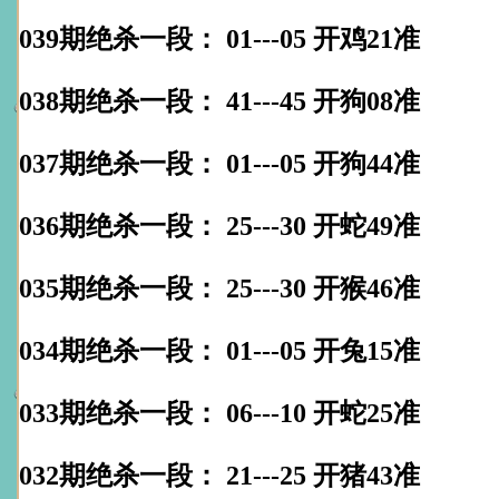
039期绝杀一段： 01---05 开鸡21准
038期绝杀一段： 41---45 开狗08准
037期绝杀一段： 01---05 开狗44准
036期绝杀一段： 25---30 开蛇49准
035期绝杀一段： 25---30 开猴46准
034期绝杀一段： 01---05 开兔15准
033期绝杀一段： 06---10 开蛇25准
032期绝杀一段： 21---25 开猪43准