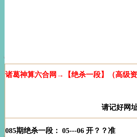
诸葛神算六合网→【绝杀一段】（高级
请记好网址
085期绝杀一段： 05---06 开？？准