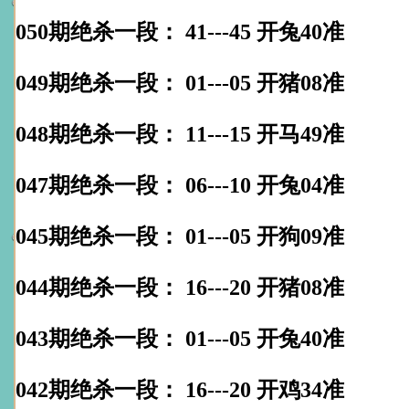
050期绝杀一段： 41---45 开兔40准
049期绝杀一段： 01---05 开猪08准
048期绝杀一段： 11---15 开马49准
047期绝杀一段： 06---10 开兔04准
045期绝杀一段： 01---05 开狗09准
044期绝杀一段： 16---20 开猪08准
043期绝杀一段： 01---05 开兔40准
042期绝杀一段： 16---20 开鸡34准