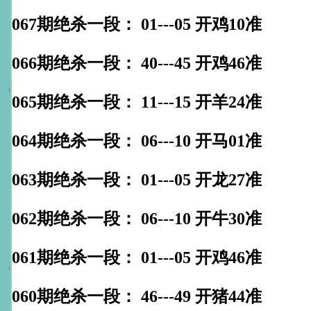
067期绝杀一段： 01---05 开鸡10准
066期绝杀一段： 40---45 开鸡46准
065期绝杀一段： 11---15 开羊24准
064期绝杀一段： 06---10 开马01准
063期绝杀一段： 01---05 开龙27准
062期绝杀一段： 06---10 开牛30准
061期绝杀一段： 01---05 开鸡46准
060期绝杀一段： 46---49 开猪44准