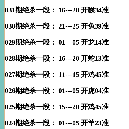
031期绝杀一段： 16---20 开猴34准
030期绝杀一段： 21---25 开兔39准
029期绝杀一段： 01---05 开龙14准
028期绝杀一段： 16---20 开蛇13准
027期绝杀一段： 11---15 开鸡45准
026期绝杀一段： 01---05 开虎04准
025期绝杀一段： 15---20 开鸡45准
024期绝杀一段： 01---05 开羊23准