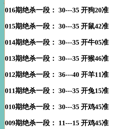
016期绝杀一段： 30---35 开狗20准
015期绝杀一段： 30---35 开鼠42准
014期绝杀一段： 30---35 开牛05准
013期绝杀一段： 30---35 开猴46准
012期绝杀一段： 36---40 开羊11准
011期绝杀一段： 30---35 开兔15准
010期绝杀一段： 30---35 开鸡45准
009期绝杀一段： 11---15 开鸡45准