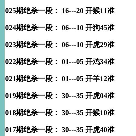
025期绝杀一段： 16---20 开猴11准
024期绝杀一段： 06---10 开狗45准
023期绝杀一段： 06---10 开虎29准
022期绝杀一段： 01---05 开鸡34准
021期绝杀一段： 01---05 开羊12准
019期绝杀一段： 30---35 开虎04准
018期绝杀一段： 30---35 开猴10准
017期绝杀一段： 30---35 开虎40准